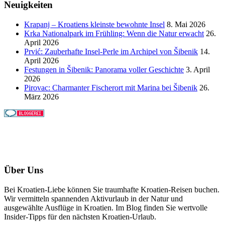
Neuigkeiten
Krapanj – Kroatiens kleinste bewohnte Insel
8. Mai 2026
Krka Nationalpark im Frühling: Wenn die Natur erwacht
26.
April 2026
Prvić: Zauberhafte Insel-Perle im Archipel von Šibenik
14.
April 2026
Festungen in Šibenik: Panorama voller Geschichte
3. April
2026
Pirovac: Charmanter Fischerort mit Marina bei Šibenik
26.
März 2026
Über Uns
Bei Kroatien-Liebe können Sie traumhafte Kroatien-Reisen buchen.
Wir vermitteln spannenden Aktivurlaub in der Natur und
ausgewählte Ausflüge in Kroatien. Im Blog finden Sie wertvolle
Insider-Tipps für den nächsten Kroatien-Urlaub.