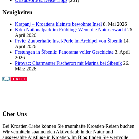
Urlaubsorte & Reise-Tipps
(201)
Neuigkeiten
Krapanj – Kroatiens kleinste bewohnte Insel
8. Mai 2026
Krka Nationalpark im Frühling: Wenn die Natur erwacht
26.
April 2026
Prvić: Zauberhafte Insel-Perle im Archipel von Šibenik
14.
April 2026
Festungen in Šibenik: Panorama voller Geschichte
3. April
2026
Pirovac: Charmanter Fischerort mit Marina bei Šibenik
26.
März 2026
Über Uns
Bei Kroatien-Liebe können Sie traumhafte Kroatien-Reisen buchen.
Wir vermitteln spannenden Aktivurlaub in der Natur und
ausgewählte Ausflüge in Kroatien. Im Blog finden Sie wertvolle