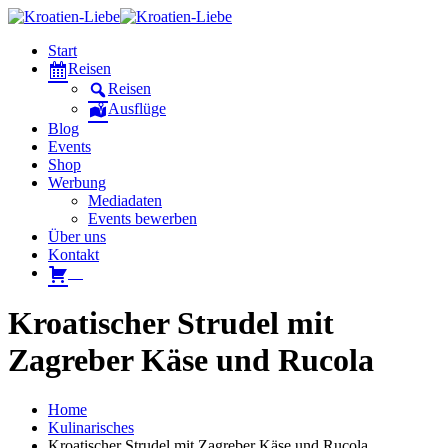
Start
Reisen
Reisen
Ausflüge
Blog
Events
Shop
Werbung
Mediadaten
Events bewerben
Über uns
Kontakt
W
Kroatischer Strudel mit
Zagreber Käse und Rucola
Home
Kulinarisches
Kroatischer Strudel mit Zagreber Käse und Rucola