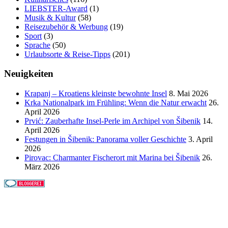
LIEBSTER-Award
(1)
Musik & Kultur
(58)
Reisezubehör & Werbung
(19)
Sport
(3)
Sprache
(50)
Urlaubsorte & Reise-Tipps
(201)
Neuigkeiten
Krapanj – Kroatiens kleinste bewohnte Insel
8. Mai 2026
Krka Nationalpark im Frühling: Wenn die Natur erwacht
26.
April 2026
Prvić: Zauberhafte Insel-Perle im Archipel von Šibenik
14.
April 2026
Festungen in Šibenik: Panorama voller Geschichte
3. April
2026
Pirovac: Charmanter Fischerort mit Marina bei Šibenik
26.
März 2026