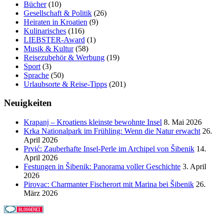
Bücher
(10)
Gesellschaft & Politik
(26)
Heiraten in Kroatien
(9)
Kulinarisches
(116)
LIEBSTER-Award
(1)
Musik & Kultur
(58)
Reisezubehör & Werbung
(19)
Sport
(3)
Sprache
(50)
Urlaubsorte & Reise-Tipps
(201)
Neuigkeiten
Krapanj – Kroatiens kleinste bewohnte Insel
8. Mai 2026
Krka Nationalpark im Frühling: Wenn die Natur erwacht
26.
April 2026
Prvić: Zauberhafte Insel-Perle im Archipel von Šibenik
14.
April 2026
Festungen in Šibenik: Panorama voller Geschichte
3. April
2026
Pirovac: Charmanter Fischerort mit Marina bei Šibenik
26.
März 2026