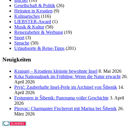
Bücher
(10)
Gesellschaft & Politik
(26)
Heiraten in Kroatien
(9)
Kulinarisches
(116)
LIEBSTER-Award
(1)
Musik & Kultur
(58)
Reisezubehör & Werbung
(19)
Sport
(3)
Sprache
(50)
Urlaubsorte & Reise-Tipps
(201)
Neuigkeiten
Krapanj – Kroatiens kleinste bewohnte Insel
8. Mai 2026
Krka Nationalpark im Frühling: Wenn die Natur erwacht
26.
April 2026
Prvić: Zauberhafte Insel-Perle im Archipel von Šibenik
14.
April 2026
Festungen in Šibenik: Panorama voller Geschichte
3. April
2026
Pirovac: Charmanter Fischerort mit Marina bei Šibenik
26.
März 2026