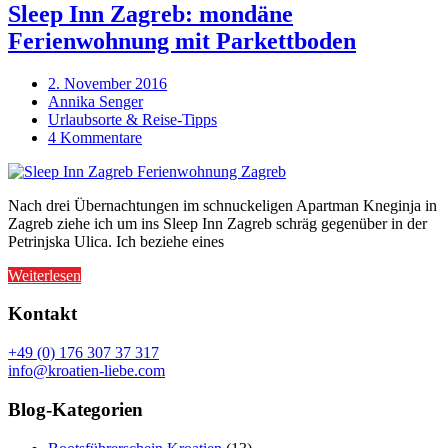
Sleep Inn Zagreb: mondäne
Ferienwohnung mit Parkettboden
2. November 2016
Annika Senger
Urlaubsorte & Reise-Tipps
4 Kommentare
Nach drei Übernachtungen im schnuckeligen Apartman Kneginja in
Zagreb ziehe ich um ins Sleep Inn Zagreb schräg gegenüber in der
Petrinjska Ulica. Ich beziehe eines
Weiterlesen
Kontakt
+49 (0) 176 307 37 317
info@kroatien-liebe.com
Blog-Kategorien