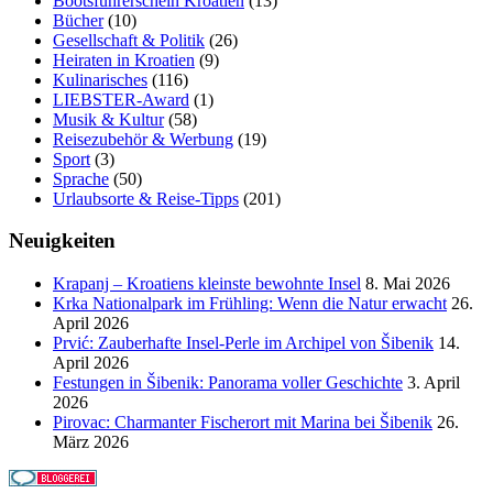
Bootsführerschein Kroatien
(13)
Bücher
(10)
Gesellschaft & Politik
(26)
Heiraten in Kroatien
(9)
Kulinarisches
(116)
LIEBSTER-Award
(1)
Musik & Kultur
(58)
Reisezubehör & Werbung
(19)
Sport
(3)
Sprache
(50)
Urlaubsorte & Reise-Tipps
(201)
Neuigkeiten
Krapanj – Kroatiens kleinste bewohnte Insel
8. Mai 2026
Krka Nationalpark im Frühling: Wenn die Natur erwacht
26.
April 2026
Prvić: Zauberhafte Insel-Perle im Archipel von Šibenik
14.
April 2026
Festungen in Šibenik: Panorama voller Geschichte
3. April
2026
Pirovac: Charmanter Fischerort mit Marina bei Šibenik
26.
März 2026