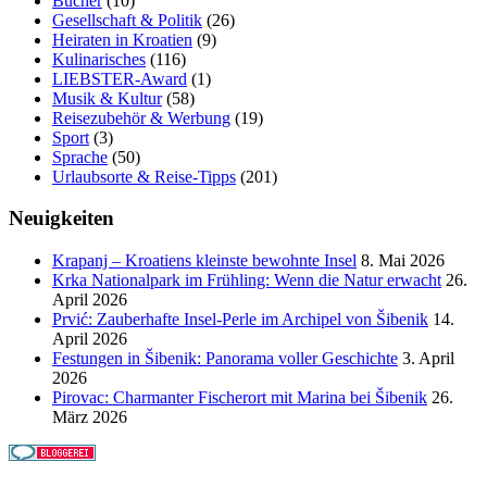
Bücher
(10)
Gesellschaft & Politik
(26)
Heiraten in Kroatien
(9)
Kulinarisches
(116)
LIEBSTER-Award
(1)
Musik & Kultur
(58)
Reisezubehör & Werbung
(19)
Sport
(3)
Sprache
(50)
Urlaubsorte & Reise-Tipps
(201)
Neuigkeiten
Krapanj – Kroatiens kleinste bewohnte Insel
8. Mai 2026
Krka Nationalpark im Frühling: Wenn die Natur erwacht
26.
April 2026
Prvić: Zauberhafte Insel-Perle im Archipel von Šibenik
14.
April 2026
Festungen in Šibenik: Panorama voller Geschichte
3. April
2026
Pirovac: Charmanter Fischerort mit Marina bei Šibenik
26.
März 2026