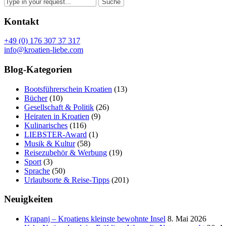
Kontakt
+49 (0) 176 307 37 317
info@kroatien-liebe.com
Blog-Kategorien
Bootsführerschein Kroatien
(13)
Bücher
(10)
Gesellschaft & Politik
(26)
Heiraten in Kroatien
(9)
Kulinarisches
(116)
LIEBSTER-Award
(1)
Musik & Kultur
(58)
Reisezubehör & Werbung
(19)
Sport
(3)
Sprache
(50)
Urlaubsorte & Reise-Tipps
(201)
Neuigkeiten
Krapanj – Kroatiens kleinste bewohnte Insel
8. Mai 2026