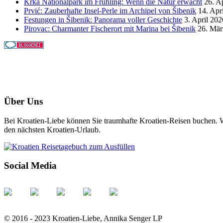
Krka Nationalpark im Frühling: Wenn die Natur erwacht
26. A
Prvić: Zauberhafte Insel-Perle im Archipel von Šibenik
14. Apr
Festungen in Šibenik: Panorama voller Geschichte
3. April 202
Pirovac: Charmanter Fischerort mit Marina bei Šibenik
26. Mär
Über Uns
Bei Kroatien-Liebe können Sie traumhafte Kroatien-Reisen buchen. Wi
den nächsten Kroatien-Urlaub.
Social Media
© 2016 - 2023 Kroatien-Liebe, Annika Senger LP