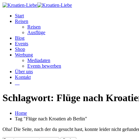
Start
Reisen
Reisen
Ausflüge
Blog
Events
Shop
Werbung
Mediadaten
Events bewerben
Über uns
Kontakt
W
Schlagwort: Flüge nach Kroatie
Home
Tag "Flüge nach Kroatien ab Berlin"
Oha! Die Seite, nach der du gesucht hast, konnte leider nicht gefund