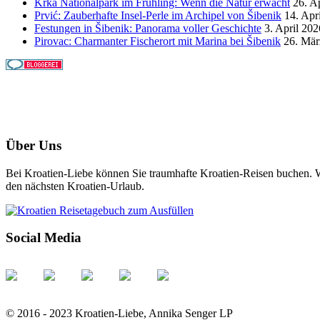
Krka Nationalpark im Frühling: Wenn die Natur erwacht
26. A
Prvić: Zauberhafte Insel-Perle im Archipel von Šibenik
14. Apr
Festungen in Šibenik: Panorama voller Geschichte
3. April 202
Pirovac: Charmanter Fischerort mit Marina bei Šibenik
26. Mär
Über Uns
Bei Kroatien-Liebe können Sie traumhafte Kroatien-Reisen buchen. Wi
den nächsten Kroatien-Urlaub.
Social Media
© 2016 - 2023 Kroatien-Liebe, Annika Senger LP