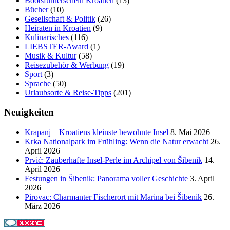
Bootsführerschein Kroatien
(13)
Bücher
(10)
Gesellschaft & Politik
(26)
Heiraten in Kroatien
(9)
Kulinarisches
(116)
LIEBSTER-Award
(1)
Musik & Kultur
(58)
Reisezubehör & Werbung
(19)
Sport
(3)
Sprache
(50)
Urlaubsorte & Reise-Tipps
(201)
Neuigkeiten
Krapanj – Kroatiens kleinste bewohnte Insel
8. Mai 2026
Krka Nationalpark im Frühling: Wenn die Natur erwacht
26.
April 2026
Prvić: Zauberhafte Insel-Perle im Archipel von Šibenik
14.
April 2026
Festungen in Šibenik: Panorama voller Geschichte
3. April
2026
Pirovac: Charmanter Fischerort mit Marina bei Šibenik
26.
März 2026