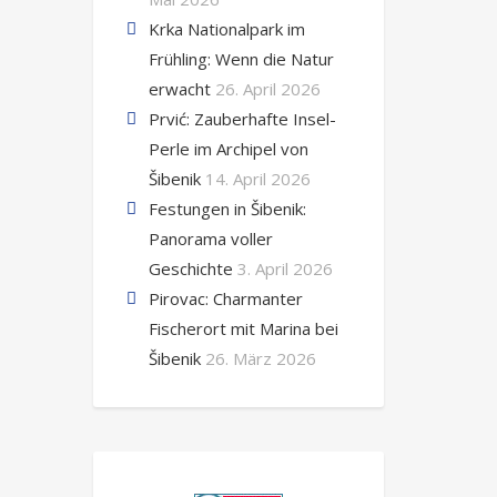
Krka Nationalpark im
Frühling: Wenn die Natur
erwacht
26. April 2026
Prvić: Zauberhafte Insel-
Perle im Archipel von
Šibenik
14. April 2026
Festungen in Šibenik:
Panorama voller
Geschichte
3. April 2026
Pirovac: Charmanter
Fischerort mit Marina bei
Šibenik
26. März 2026