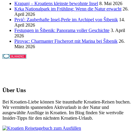
Krapanj – Kroatiens kleinste bewohnte Insel
8. Mai 2026
Krka Nationalpark im Frühling: Wenn die Natur erwacht
26.
April 2026
Prvić: Zauberhafte Insel-Perle im Archipel von Šibenik
14.
April 2026
Festungen in Šibenik: Panorama voller Geschichte
3. April
2026
Pirovac: Charmanter Fischerort mit Marina bei Šibenik
26.
März 2026
Über Uns
Bei Kroatien-Liebe können Sie traumhafte Kroatien-Reisen buchen.
Wir vermitteln spannenden Aktivurlaub in der Natur und
ausgewählte Ausflüge in Kroatien. Im Blog finden Sie wertvolle
Insider-Tipps für den nächsten Kroatien-Urlaub.