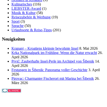
Kulinarisches
(116)
LIEBSTER-Award
(1)
Musik & Kultur
(58)
Reisezubehör & Werbung
(19)
Sport
(3)
Sprache
(50)
Urlaubsorte & Reise-Tipps
(201)
Neuigkeiten
Krapanj – Kroatiens kleinste bewohnte Insel
8. Mai 2026
Krka Nationalpark im Frühling: Wenn die Natur erwacht
26.
April 2026
Prvić: Zauberhafte Insel-Perle im Archipel von Šibenik
14.
April 2026
Festungen in Šibenik: Panorama voller Geschichte
3. April
2026
Pirovac: Charmanter Fischerort mit Marina bei Šibenik
26.
März 2026