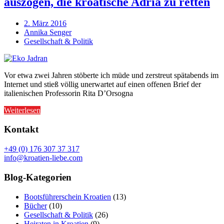
auszogen, die kroatische Adria zu retten
2. März 2016
Annika Senger
Gesellschaft & Politik
Vor etwa zwei Jahren stöberte ich müde und zerstreut spätabends im
Internet und stieß völlig unerwartet auf einen offenen Brief der
italienischen Professorin Rita D’Orsogna
Weiterlesen
Kontakt
+49 (0) 176 307 37 317
info@kroatien-liebe.com
Blog-Kategorien
Bootsführerschein Kroatien
(13)
Bücher
(10)
Gesellschaft & Politik
(26)
Heiraten in Kroatien
(9)