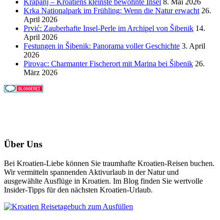
Krapanj – Kroatiens kleinste bewohnte Insel
8. Mai 2026
Krka Nationalpark im Frühling: Wenn die Natur erwacht
26.
April 2026
Prvić: Zauberhafte Insel-Perle im Archipel von Šibenik
14.
April 2026
Festungen in Šibenik: Panorama voller Geschichte
3. April
2026
Pirovac: Charmanter Fischerort mit Marina bei Šibenik
26.
März 2026
Über Uns
Bei Kroatien-Liebe können Sie traumhafte Kroatien-Reisen buchen.
Wir vermitteln spannenden Aktivurlaub in der Natur und
ausgewählte Ausflüge in Kroatien. Im Blog finden Sie wertvolle
Insider-Tipps für den nächsten Kroatien-Urlaub.