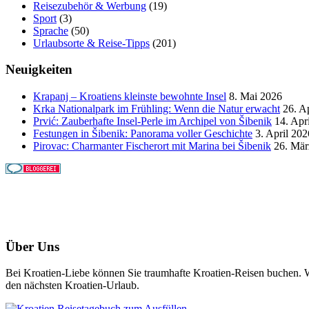
Reisezubehör & Werbung
(19)
Sport
(3)
Sprache
(50)
Urlaubsorte & Reise-Tipps
(201)
Neuigkeiten
Krapanj – Kroatiens kleinste bewohnte Insel
8. Mai 2026
Krka Nationalpark im Frühling: Wenn die Natur erwacht
26. A
Prvić: Zauberhafte Insel-Perle im Archipel von Šibenik
14. Apr
Festungen in Šibenik: Panorama voller Geschichte
3. April 202
Pirovac: Charmanter Fischerort mit Marina bei Šibenik
26. Mär
Über Uns
Bei Kroatien-Liebe können Sie traumhafte Kroatien-Reisen buchen. Wi
den nächsten Kroatien-Urlaub.