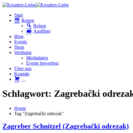
Start
Reisen
Reisen
Ausflüge
Blog
Events
Shop
Werbung
Mediadaten
Events bewerben
Über uns
Kontakt
W
Schlagwort: Zagrebački odreza
Home
Tag "Zagrebački odrezak"
Zagreber Schnitzel (Zagrebački odrezak)