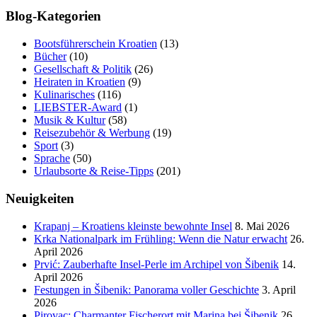
Blog-Kategorien
Bootsführerschein Kroatien
(13)
Bücher
(10)
Gesellschaft & Politik
(26)
Heiraten in Kroatien
(9)
Kulinarisches
(116)
LIEBSTER-Award
(1)
Musik & Kultur
(58)
Reisezubehör & Werbung
(19)
Sport
(3)
Sprache
(50)
Urlaubsorte & Reise-Tipps
(201)
Neuigkeiten
Krapanj – Kroatiens kleinste bewohnte Insel
8. Mai 2026
Krka Nationalpark im Frühling: Wenn die Natur erwacht
26.
April 2026
Prvić: Zauberhafte Insel-Perle im Archipel von Šibenik
14.
April 2026
Festungen in Šibenik: Panorama voller Geschichte
3. April
2026
Pirovac: Charmanter Fischerort mit Marina bei Šibenik
26.