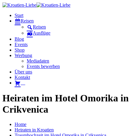
Start
Reisen
Reisen
Ausflüge
Blog
Events
Shop
Werbung
Mediadaten
Events bewerben
Über uns
Kontakt
W
Heiraten im Hotel Omorika in
Crikvenica
Home
Heiraten in Kroatien
Traumhochzeit im Hotel Omorika in Crikvenica