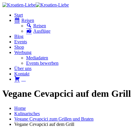
Start
Reisen
Reisen
Ausflüge
Blog
Events
Shop
Werbung
Mediadaten
Events bewerben
Über uns
Kontakt
W
Vegane Cevapcici auf dem Grill
Home
Kulinarisches
Vegane Cevapcici zum Grillen und Braten
Vegane Cevapcici auf dem Grill