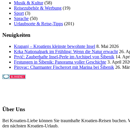
Musik & Kultur
(58)
Reisezubehör & Werbung
(19)
Sport
(3)
Sprache
(50)
Urlaubsorte & Reise-Tipps
(201)
Neuigkeiten
Krapanj – Kroatiens kleinste bewohnte Insel
8. Mai 2026
Krka Nationalpark im Frühling: Wenn die Natur erwacht
26. A
Prvić: Zauberhafte Insel-Perle im Archipel von Šibenik
14. Apr
Festungen in Šibenik: Panorama voller Geschichte
3. April 202
Pirovac: Charmanter Fischerort mit Marina bei Šibenik
26. Mär
Über Uns
Bei Kroatien-Liebe können Sie traumhafte Kroatien-Reisen buchen. Wi
den nächsten Kroatien-Urlaub.