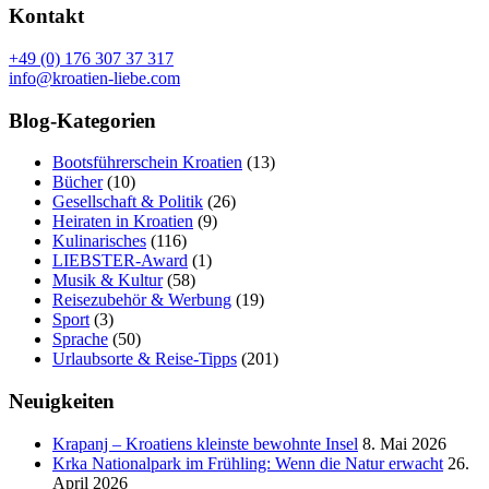
Kontakt
+49 (0) 176 307 37 317
info@kroatien-liebe.com
Blog-Kategorien
Bootsführerschein Kroatien
(13)
Bücher
(10)
Gesellschaft & Politik
(26)
Heiraten in Kroatien
(9)
Kulinarisches
(116)
LIEBSTER-Award
(1)
Musik & Kultur
(58)
Reisezubehör & Werbung
(19)
Sport
(3)
Sprache
(50)
Urlaubsorte & Reise-Tipps
(201)
Neuigkeiten
Krapanj – Kroatiens kleinste bewohnte Insel
8. Mai 2026
Krka Nationalpark im Frühling: Wenn die Natur erwacht
26.
April 2026