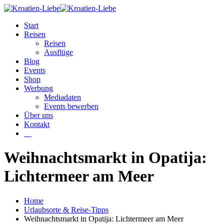
Start
Reisen
Reisen
Ausflüge
Blog
Events
Shop
Werbung
Mediadaten
Events bewerben
Über uns
Kontakt
W
Weihnachtsmarkt in Opatija:
Lichtermeer am Meer
Home
Urlaubsorte & Reise-Tipps
Weihnachtsmarkt in Opatija: Lichtermeer am Meer