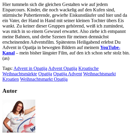
Hier tummeln sich die gleichen Gestalten wie auf jedem
Eisparcours. Kinder, die noch wackelig auf den Kufen sind,
stürmische Pubertierende, gewiefte Eiskunstläufer und hier und da
ein Vater, der Hand in Hand mit seiner kleinen Tochter übers Eis
wankt. Zu keiner dieser Gruppen gehörend, weiß ich zumindest,
was mich in so einem Gewusel erwartet. Also ziehe ich entspannt
meine Bahnen, und drehe Szenen für meinen demnächst
erscheinenden Adventsfilm. Spätestens Heiligabend erlebst Du
Advent in Opatija in bewegten Bildern auf meinem
YouTube-
Kanal
– mein bisher längster Film, auf den ich schon sehr stolz bin.
(as)
Tags:
Advent in Opatija
Advent Opatija
Kroatische
Weihnachtsmärkte
Opatija
Opatija Advent
Weihnachtsmarkt
Kroatien
Weihnachtsmarkt Opatija
Autor