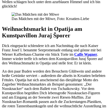
Wellen schlagen hoch unter dem azurblauen Himmel und ich bin
glücklich!
Das Mädchen mit der Möwe, Foto: Kroatien-Liebe
Weihnachtsmarkt in Opatija am
Kunstpavillon Juraj Šporer
Dick eingepackt schlendere ich am Nachmittag die nach Kaiser
Franz Josef I. benannte Seepromenade entlang und gönne mir bei
Wiener Kaffeehaus-Charme ein Stück Torte im
Caffe Wagner
.
Immer wieder treffe ich neben dem Kunstpavillon Juraj Šporer auf
den Weihnachtsmarkt in Opatija und stelle fest: Er ist klein.
An den paar Buden werden den Besuchern Glühwein und andere
heiße Getränke serviert – außerdem die allseits in Kroatien beliebten
Fritules. Opatija hat sich anscheinend das diesjährige Motto des
Zagreber Weihnachtsmarktes als Beispiel genommen: „Der
Nussknacker“ nach dem Ballett von Tschaikowsky. Vor dem
Kunstpavillon begrüßen Dich lebensgroße Nussknacker-Figuren
und am Eingang an der Seeseite zwei Riesen-Muffins. Zur
Nussknacker-Romantik passen auch die Zuckerstangen-Plastiken,
die roten Tannenbaumkugeln und die weihnachtliche Ausstellung im