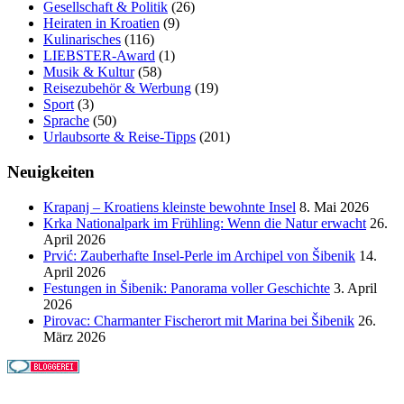
Gesellschaft & Politik
(26)
Heiraten in Kroatien
(9)
Kulinarisches
(116)
LIEBSTER-Award
(1)
Musik & Kultur
(58)
Reisezubehör & Werbung
(19)
Sport
(3)
Sprache
(50)
Urlaubsorte & Reise-Tipps
(201)
Neuigkeiten
Krapanj – Kroatiens kleinste bewohnte Insel
8. Mai 2026
Krka Nationalpark im Frühling: Wenn die Natur erwacht
26.
April 2026
Prvić: Zauberhafte Insel-Perle im Archipel von Šibenik
14.
April 2026
Festungen in Šibenik: Panorama voller Geschichte
3. April
2026
Pirovac: Charmanter Fischerort mit Marina bei Šibenik
26.
März 2026