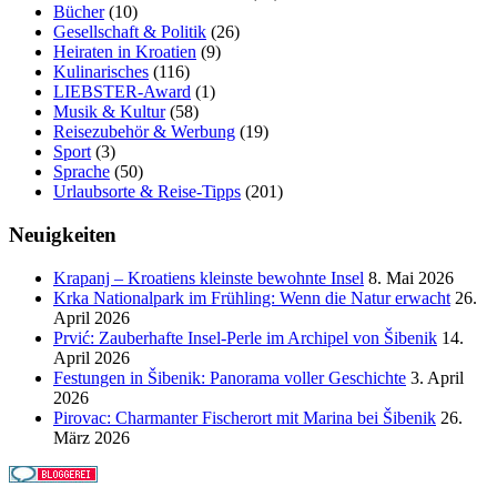
Bücher
(10)
Gesellschaft & Politik
(26)
Heiraten in Kroatien
(9)
Kulinarisches
(116)
LIEBSTER-Award
(1)
Musik & Kultur
(58)
Reisezubehör & Werbung
(19)
Sport
(3)
Sprache
(50)
Urlaubsorte & Reise-Tipps
(201)
Neuigkeiten
Krapanj – Kroatiens kleinste bewohnte Insel
8. Mai 2026
Krka Nationalpark im Frühling: Wenn die Natur erwacht
26.
April 2026
Prvić: Zauberhafte Insel-Perle im Archipel von Šibenik
14.
April 2026
Festungen in Šibenik: Panorama voller Geschichte
3. April
2026
Pirovac: Charmanter Fischerort mit Marina bei Šibenik
26.
März 2026