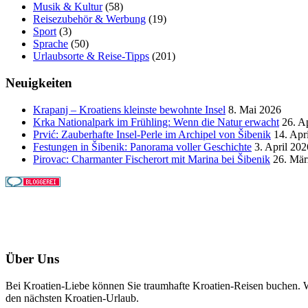
Musik & Kultur
(58)
Reisezubehör & Werbung
(19)
Sport
(3)
Sprache
(50)
Urlaubsorte & Reise-Tipps
(201)
Neuigkeiten
Krapanj – Kroatiens kleinste bewohnte Insel
8. Mai 2026
Krka Nationalpark im Frühling: Wenn die Natur erwacht
26. A
Prvić: Zauberhafte Insel-Perle im Archipel von Šibenik
14. Apr
Festungen in Šibenik: Panorama voller Geschichte
3. April 202
Pirovac: Charmanter Fischerort mit Marina bei Šibenik
26. Mär
Über Uns
Bei Kroatien-Liebe können Sie traumhafte Kroatien-Reisen buchen. Wi
den nächsten Kroatien-Urlaub.