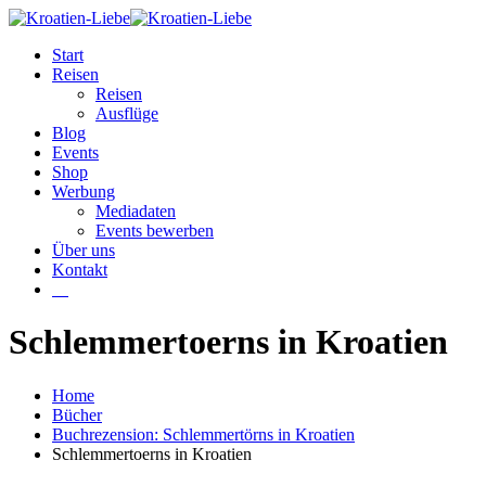
Start
Reisen
Reisen
Ausflüge
Blog
Events
Shop
Werbung
Mediadaten
Events bewerben
Über uns
Kontakt
W
Schlemmertoerns in Kroatien
Home
Bücher
Buchrezension: Schlemmertörns in Kroatien
Schlemmertoerns in Kroatien