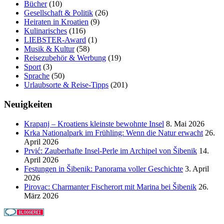
Bücher
(10)
Gesellschaft & Politik
(26)
Heiraten in Kroatien
(9)
Kulinarisches
(116)
LIEBSTER-Award
(1)
Musik & Kultur
(58)
Reisezubehör & Werbung
(19)
Sport
(3)
Sprache
(50)
Urlaubsorte & Reise-Tipps
(201)
Neuigkeiten
Krapanj – Kroatiens kleinste bewohnte Insel
8. Mai 2026
Krka Nationalpark im Frühling: Wenn die Natur erwacht
26.
April 2026
Prvić: Zauberhafte Insel-Perle im Archipel von Šibenik
14.
April 2026
Festungen in Šibenik: Panorama voller Geschichte
3. April
2026
Pirovac: Charmanter Fischerort mit Marina bei Šibenik
26.
März 2026