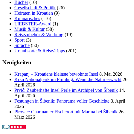
Bücher
(10)
Gesellschaft & Politik
(26)
Heiraten in Kroatien
(9)
Kulinarisches
(116)
LIEBSTER-Award
(1)
Musik & Kultur
(58)
Reisezubehör & Werbung
(19)
Sport
(3)
Sprache
(50)
Urlaubsorte & Reise-Tipps
(201)
Neuigkeiten
Krapanj – Kroatiens kleinste bewohnte Insel
8. Mai 2026
Krka Nationalpark im Frühling: Wenn die Natur erwacht
26.
April 2026
Prvić: Zauberhafte Insel-Perle im Archipel von Šibenik
14.
April 2026
Festungen in Šibenik: Panorama voller Geschichte
3. April
2026
Pirovac: Charmanter Fischerort mit Marina bei Šibenik
26.
März 2026