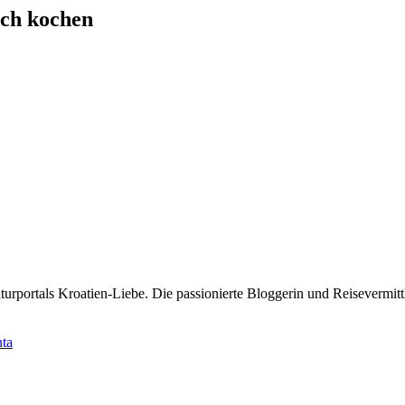
sch kochen
rportals Kroatien-Liebe. Die passionierte Bloggerin und Reisevermittle
nta