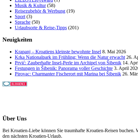
Musik & Kultur
(58)
Reisezubehör & Werbung
(19)
Sport
(3)
Sprache
(50)
Urlaubsorte & Reise-Tipps
(201)
Neuigkeiten
Krapanj – Kroatiens kleinste bewohnte Insel
8. Mai 2026
Krka Nationalpark im Frühling: Wenn die Natur erwacht
26. A
Prvić: Zauberhafte Insel-Perle im Archipel von Šibenik
14. Apr
Festungen in Šibenik: Panorama voller Geschichte
3. April 202
Pirovac: Charmanter Fischerort mit Marina bei Šibenik
26. Mär
Über Uns
Bei Kroatien-Liebe können Sie traumhafte Kroatien-Reisen buchen. Wi
den nächsten Kroatien-Urlaub.