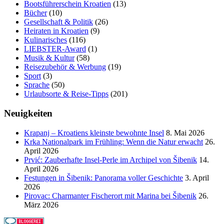
Bootsführerschein Kroatien
(13)
Bücher
(10)
Gesellschaft & Politik
(26)
Heiraten in Kroatien
(9)
Kulinarisches
(116)
LIEBSTER-Award
(1)
Musik & Kultur
(58)
Reisezubehör & Werbung
(19)
Sport
(3)
Sprache
(50)
Urlaubsorte & Reise-Tipps
(201)
Neuigkeiten
Krapanj – Kroatiens kleinste bewohnte Insel
8. Mai 2026
Krka Nationalpark im Frühling: Wenn die Natur erwacht
26.
April 2026
Prvić: Zauberhafte Insel-Perle im Archipel von Šibenik
14.
April 2026
Festungen in Šibenik: Panorama voller Geschichte
3. April
2026
Pirovac: Charmanter Fischerort mit Marina bei Šibenik
26.
März 2026