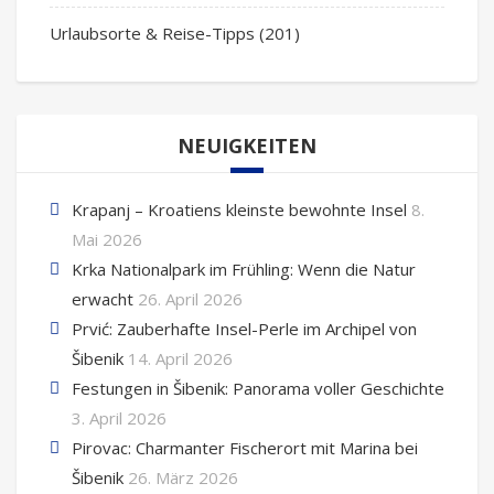
Urlaubsorte & Reise-Tipps
(201)
NEUIGKEITEN
Krapanj – Kroatiens kleinste bewohnte Insel
8.
Mai 2026
Krka Nationalpark im Frühling: Wenn die Natur
erwacht
26. April 2026
Prvić: Zauberhafte Insel-Perle im Archipel von
Šibenik
14. April 2026
Festungen in Šibenik: Panorama voller Geschichte
3. April 2026
Pirovac: Charmanter Fischerort mit Marina bei
Šibenik
26. März 2026