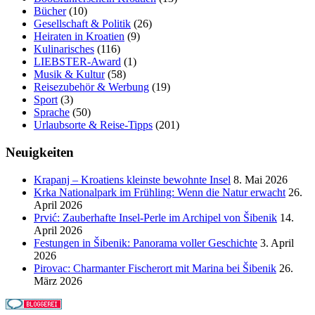
Bücher
(10)
Gesellschaft & Politik
(26)
Heiraten in Kroatien
(9)
Kulinarisches
(116)
LIEBSTER-Award
(1)
Musik & Kultur
(58)
Reisezubehör & Werbung
(19)
Sport
(3)
Sprache
(50)
Urlaubsorte & Reise-Tipps
(201)
Neuigkeiten
Krapanj – Kroatiens kleinste bewohnte Insel
8. Mai 2026
Krka Nationalpark im Frühling: Wenn die Natur erwacht
26.
April 2026
Prvić: Zauberhafte Insel-Perle im Archipel von Šibenik
14.
April 2026
Festungen in Šibenik: Panorama voller Geschichte
3. April
2026
Pirovac: Charmanter Fischerort mit Marina bei Šibenik
26.
März 2026