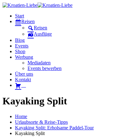
Start
Reisen
Reisen
Ausflüge
Blog
Events
Shop
Werbung
Mediadaten
Events bewerben
Über uns
Kontakt
W
Kayaking Split
Home
Urlaubsorte & Reise-Tipps
Kayaking Split: Erholsame Paddel-Tour
Kayaking Split