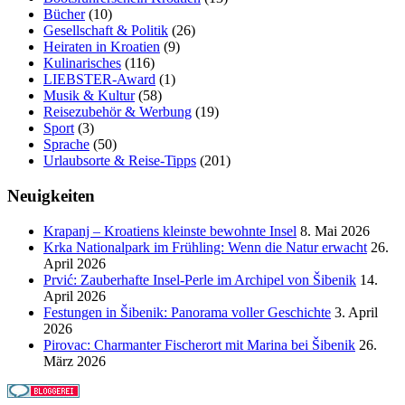
Bücher
(10)
Gesellschaft & Politik
(26)
Heiraten in Kroatien
(9)
Kulinarisches
(116)
LIEBSTER-Award
(1)
Musik & Kultur
(58)
Reisezubehör & Werbung
(19)
Sport
(3)
Sprache
(50)
Urlaubsorte & Reise-Tipps
(201)
Neuigkeiten
Krapanj – Kroatiens kleinste bewohnte Insel
8. Mai 2026
Krka Nationalpark im Frühling: Wenn die Natur erwacht
26.
April 2026
Prvić: Zauberhafte Insel-Perle im Archipel von Šibenik
14.
April 2026
Festungen in Šibenik: Panorama voller Geschichte
3. April
2026
Pirovac: Charmanter Fischerort mit Marina bei Šibenik
26.
März 2026