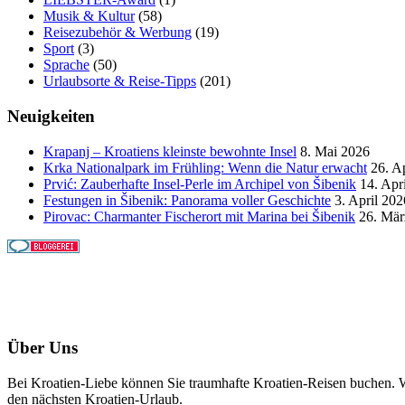
Musik & Kultur
(58)
Reisezubehör & Werbung
(19)
Sport
(3)
Sprache
(50)
Urlaubsorte & Reise-Tipps
(201)
Neuigkeiten
Krapanj – Kroatiens kleinste bewohnte Insel
8. Mai 2026
Krka Nationalpark im Frühling: Wenn die Natur erwacht
26. A
Prvić: Zauberhafte Insel-Perle im Archipel von Šibenik
14. Apr
Festungen in Šibenik: Panorama voller Geschichte
3. April 202
Pirovac: Charmanter Fischerort mit Marina bei Šibenik
26. Mär
Über Uns
Bei Kroatien-Liebe können Sie traumhafte Kroatien-Reisen buchen. Wi
den nächsten Kroatien-Urlaub.