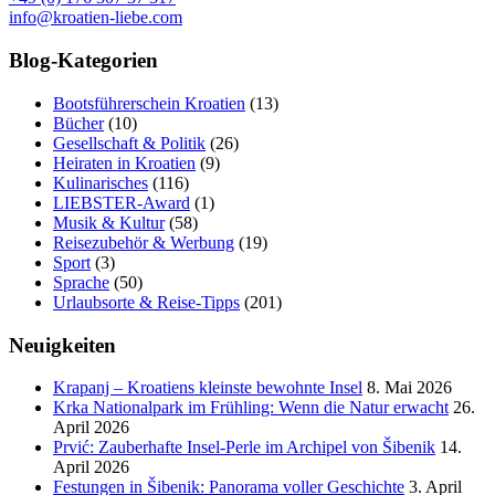
info@kroatien-liebe.com
Blog-Kategorien
Bootsführerschein Kroatien
(13)
Bücher
(10)
Gesellschaft & Politik
(26)
Heiraten in Kroatien
(9)
Kulinarisches
(116)
LIEBSTER-Award
(1)
Musik & Kultur
(58)
Reisezubehör & Werbung
(19)
Sport
(3)
Sprache
(50)
Urlaubsorte & Reise-Tipps
(201)
Neuigkeiten
Krapanj – Kroatiens kleinste bewohnte Insel
8. Mai 2026
Krka Nationalpark im Frühling: Wenn die Natur erwacht
26.
April 2026
Prvić: Zauberhafte Insel-Perle im Archipel von Šibenik
14.
April 2026
Festungen in Šibenik: Panorama voller Geschichte
3. April