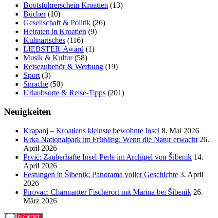
Bootsführerschein Kroatien
(13)
Bücher
(10)
Gesellschaft & Politik
(26)
Heiraten in Kroatien
(9)
Kulinarisches
(116)
LIEBSTER-Award
(1)
Musik & Kultur
(58)
Reisezubehör & Werbung
(19)
Sport
(3)
Sprache
(50)
Urlaubsorte & Reise-Tipps
(201)
Neuigkeiten
Krapanj – Kroatiens kleinste bewohnte Insel
8. Mai 2026
Krka Nationalpark im Frühling: Wenn die Natur erwacht
26.
April 2026
Prvić: Zauberhafte Insel-Perle im Archipel von Šibenik
14.
April 2026
Festungen in Šibenik: Panorama voller Geschichte
3. April
2026
Pirovac: Charmanter Fischerort mit Marina bei Šibenik
26.
März 2026