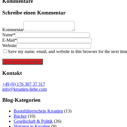
Kommentare
Schreibe einen Kommentar
Kommentar
Name*
E-Mail*
Website
Save my name, email, and website in this browser for the next tim
Kommentar absenden
Kontakt
+49 (0) 176 307 37 317
info@kroatien-liebe.com
Blog-Kategorien
Bootsführerschein Kroatien
(13)
Bücher
(10)
Gesellschaft & Politik
(26)
Heiraten in Kroatien
(9)