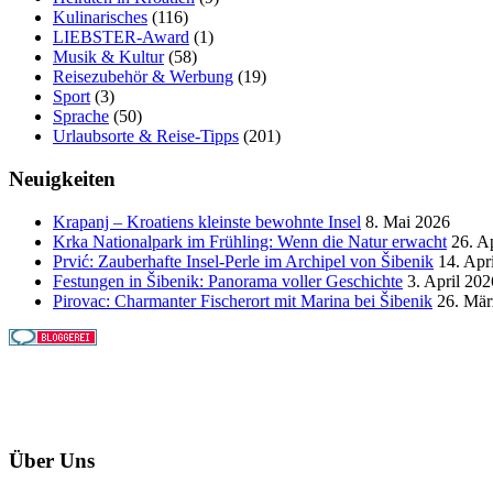
Kulinarisches
(116)
LIEBSTER-Award
(1)
Musik & Kultur
(58)
Reisezubehör & Werbung
(19)
Sport
(3)
Sprache
(50)
Urlaubsorte & Reise-Tipps
(201)
Neuigkeiten
Krapanj – Kroatiens kleinste bewohnte Insel
8. Mai 2026
Krka Nationalpark im Frühling: Wenn die Natur erwacht
26. A
Prvić: Zauberhafte Insel-Perle im Archipel von Šibenik
14. Apr
Festungen in Šibenik: Panorama voller Geschichte
3. April 202
Pirovac: Charmanter Fischerort mit Marina bei Šibenik
26. Mär
Über Uns