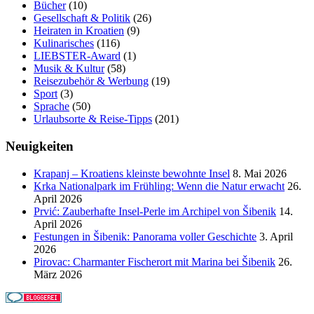
Bücher
(10)
Gesellschaft & Politik
(26)
Heiraten in Kroatien
(9)
Kulinarisches
(116)
LIEBSTER-Award
(1)
Musik & Kultur
(58)
Reisezubehör & Werbung
(19)
Sport
(3)
Sprache
(50)
Urlaubsorte & Reise-Tipps
(201)
Neuigkeiten
Krapanj – Kroatiens kleinste bewohnte Insel
8. Mai 2026
Krka Nationalpark im Frühling: Wenn die Natur erwacht
26.
April 2026
Prvić: Zauberhafte Insel-Perle im Archipel von Šibenik
14.
April 2026
Festungen in Šibenik: Panorama voller Geschichte
3. April
2026
Pirovac: Charmanter Fischerort mit Marina bei Šibenik
26.
März 2026