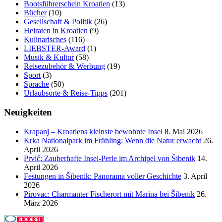
Bootsführerschein Kroatien
(13)
Bücher
(10)
Gesellschaft & Politik
(26)
Heiraten in Kroatien
(9)
Kulinarisches
(116)
LIEBSTER-Award
(1)
Musik & Kultur
(58)
Reisezubehör & Werbung
(19)
Sport
(3)
Sprache
(50)
Urlaubsorte & Reise-Tipps
(201)
Neuigkeiten
Krapanj – Kroatiens kleinste bewohnte Insel
8. Mai 2026
Krka Nationalpark im Frühling: Wenn die Natur erwacht
26.
April 2026
Prvić: Zauberhafte Insel-Perle im Archipel von Šibenik
14.
April 2026
Festungen in Šibenik: Panorama voller Geschichte
3. April
2026
Pirovac: Charmanter Fischerort mit Marina bei Šibenik
26.
März 2026