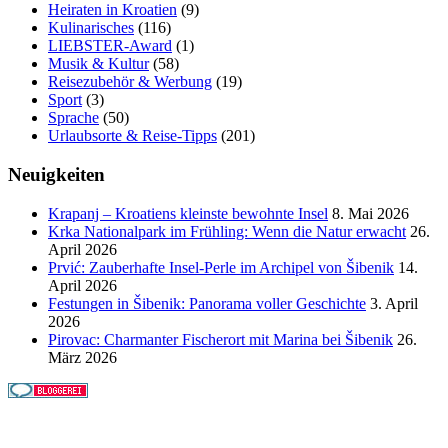
Heiraten in Kroatien
(9)
Kulinarisches
(116)
LIEBSTER-Award
(1)
Musik & Kultur
(58)
Reisezubehör & Werbung
(19)
Sport
(3)
Sprache
(50)
Urlaubsorte & Reise-Tipps
(201)
Neuigkeiten
Krapanj – Kroatiens kleinste bewohnte Insel
8. Mai 2026
Krka Nationalpark im Frühling: Wenn die Natur erwacht
26.
April 2026
Prvić: Zauberhafte Insel-Perle im Archipel von Šibenik
14.
April 2026
Festungen in Šibenik: Panorama voller Geschichte
3. April
2026
Pirovac: Charmanter Fischerort mit Marina bei Šibenik
26.
März 2026