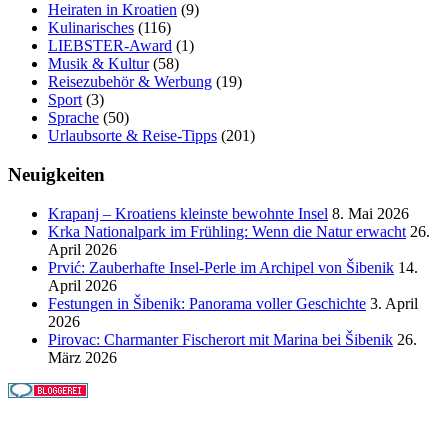
Heiraten in Kroatien
(9)
Kulinarisches
(116)
LIEBSTER-Award
(1)
Musik & Kultur
(58)
Reisezubehör & Werbung
(19)
Sport
(3)
Sprache
(50)
Urlaubsorte & Reise-Tipps
(201)
Neuigkeiten
Krapanj – Kroatiens kleinste bewohnte Insel
8. Mai 2026
Krka Nationalpark im Frühling: Wenn die Natur erwacht
26.
April 2026
Prvić: Zauberhafte Insel-Perle im Archipel von Šibenik
14.
April 2026
Festungen in Šibenik: Panorama voller Geschichte
3. April
2026
Pirovac: Charmanter Fischerort mit Marina bei Šibenik
26.
März 2026