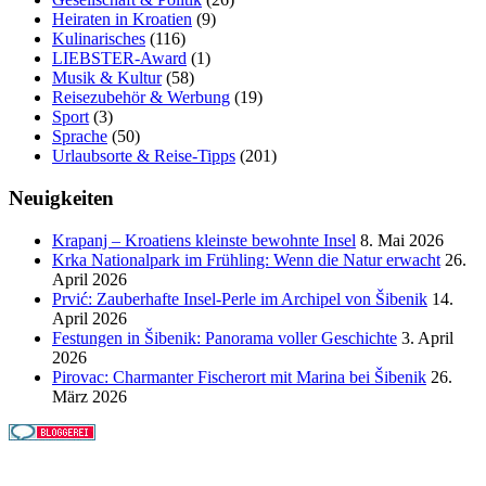
Heiraten in Kroatien
(9)
Kulinarisches
(116)
LIEBSTER-Award
(1)
Musik & Kultur
(58)
Reisezubehör & Werbung
(19)
Sport
(3)
Sprache
(50)
Urlaubsorte & Reise-Tipps
(201)
Neuigkeiten
Krapanj – Kroatiens kleinste bewohnte Insel
8. Mai 2026
Krka Nationalpark im Frühling: Wenn die Natur erwacht
26.
April 2026
Prvić: Zauberhafte Insel-Perle im Archipel von Šibenik
14.
April 2026
Festungen in Šibenik: Panorama voller Geschichte
3. April
2026
Pirovac: Charmanter Fischerort mit Marina bei Šibenik
26.
März 2026