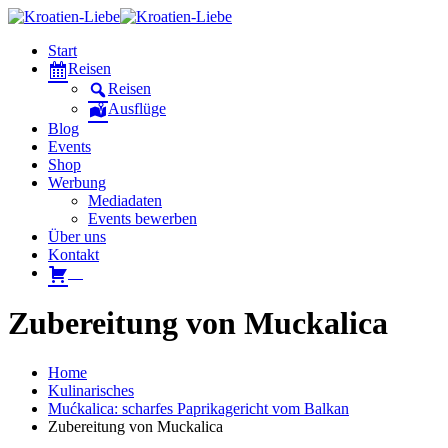
Start
Reisen
Reisen
Ausflüge
Blog
Events
Shop
Werbung
Mediadaten
Events bewerben
Über uns
Kontakt
W
Zubereitung von Muckalica
Home
Kulinarisches
Mućkalica: scharfes Paprikagericht vom Balkan
Zubereitung von Muckalica