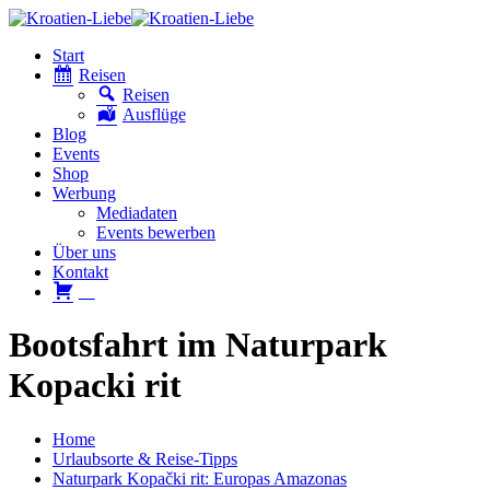
Start
Reisen
Reisen
Ausflüge
Blog
Events
Shop
Werbung
Mediadaten
Events bewerben
Über uns
Kontakt
W
Bootsfahrt im Naturpark
Kopacki rit
Home
Urlaubsorte & Reise-Tipps
Naturpark Kopački rit: Europas Amazonas