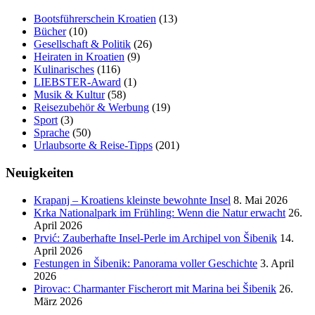
Bootsführerschein Kroatien
(13)
Bücher
(10)
Gesellschaft & Politik
(26)
Heiraten in Kroatien
(9)
Kulinarisches
(116)
LIEBSTER-Award
(1)
Musik & Kultur
(58)
Reisezubehör & Werbung
(19)
Sport
(3)
Sprache
(50)
Urlaubsorte & Reise-Tipps
(201)
Neuigkeiten
Krapanj – Kroatiens kleinste bewohnte Insel
8. Mai 2026
Krka Nationalpark im Frühling: Wenn die Natur erwacht
26.
April 2026
Prvić: Zauberhafte Insel-Perle im Archipel von Šibenik
14.
April 2026
Festungen in Šibenik: Panorama voller Geschichte
3. April
2026
Pirovac: Charmanter Fischerort mit Marina bei Šibenik
26.
März 2026