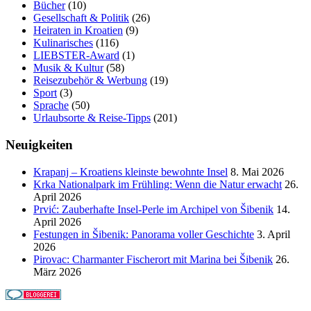
Bücher
(10)
Gesellschaft & Politik
(26)
Heiraten in Kroatien
(9)
Kulinarisches
(116)
LIEBSTER-Award
(1)
Musik & Kultur
(58)
Reisezubehör & Werbung
(19)
Sport
(3)
Sprache
(50)
Urlaubsorte & Reise-Tipps
(201)
Neuigkeiten
Krapanj – Kroatiens kleinste bewohnte Insel
8. Mai 2026
Krka Nationalpark im Frühling: Wenn die Natur erwacht
26.
April 2026
Prvić: Zauberhafte Insel-Perle im Archipel von Šibenik
14.
April 2026
Festungen in Šibenik: Panorama voller Geschichte
3. April
2026
Pirovac: Charmanter Fischerort mit Marina bei Šibenik
26.
März 2026