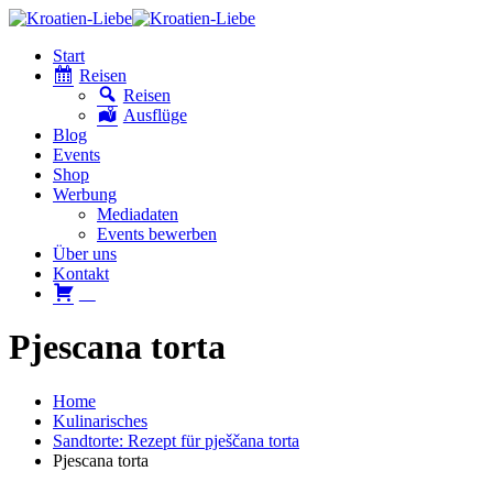
Start
Reisen
Reisen
Ausflüge
Blog
Events
Shop
Werbung
Mediadaten
Events bewerben
Über uns
Kontakt
W
Pjescana torta
Home
Kulinarisches
Sandtorte: Rezept für pješčana torta
Pjescana torta