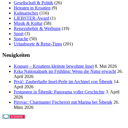
Gesellschaft & Politik
(26)
Heiraten in Kroatien
(9)
Kulinarisches
(116)
LIEBSTER-Award
(1)
Musik & Kultur
(58)
Reisezubehör & Werbung
(19)
Sport
(3)
Sprache
(50)
Urlaubsorte & Reise-Tipps
(201)
Neuigkeiten
Krapanj – Kroatiens kleinste bewohnte Insel
8. Mai 2026
Krka Nationalpark im Frühling: Wenn die Natur erwacht
26.
April 2026
Prvić: Zauberhafte Insel-Perle im Archipel von Šibenik
14.
April 2026
Festungen in Šibenik: Panorama voller Geschichte
3. April
2026
Pirovac: Charmanter Fischerort mit Marina bei Šibenik
26.
März 2026