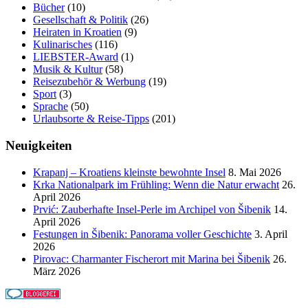
Bücher
(10)
Gesellschaft & Politik
(26)
Heiraten in Kroatien
(9)
Kulinarisches
(116)
LIEBSTER-Award
(1)
Musik & Kultur
(58)
Reisezubehör & Werbung
(19)
Sport
(3)
Sprache
(50)
Urlaubsorte & Reise-Tipps
(201)
Neuigkeiten
Krapanj – Kroatiens kleinste bewohnte Insel
8. Mai 2026
Krka Nationalpark im Frühling: Wenn die Natur erwacht
26.
April 2026
Prvić: Zauberhafte Insel-Perle im Archipel von Šibenik
14.
April 2026
Festungen in Šibenik: Panorama voller Geschichte
3. April
2026
Pirovac: Charmanter Fischerort mit Marina bei Šibenik
26.
März 2026