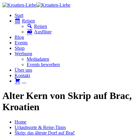
Start
Reisen
Reisen
Ausflüge
Blog
Events
Shop
Werbung
Mediadaten
Events bewerben
Über uns
Kontakt
W
Alter Kern von Skrip auf Brac,
Kroatien
Home
Urlaubsorte & Reise-Tipps
Škrip: das älteste Dorf auf Brač