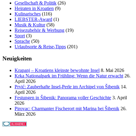
Gesellschaft & Politik
(26)
Heiraten in Kroatien
(9)
Kulinarisches
(116)
LIEBSTER-Award
(1)
Musik & Kultur
(58)
Reisezubehör & Werbung
(19)
Sport
(3)
Sprache
(50)
Urlaubsorte & Reise-Tipps
(201)
Neuigkeiten
Krapanj – Kroatiens kleinste bewohnte Insel
8. Mai 2026
Krka Nationalpark im Frühling: Wenn die Natur erwacht
26.
April 2026
Prvić: Zauberhafte Insel-Perle im Archipel von Šibenik
14.
April 2026
Festungen in Šibenik: Panorama voller Geschichte
3. April
2026
Pirovac: Charmanter Fischerort mit Marina bei Šibenik
26.
März 2026