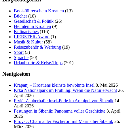
Bootsführerschein Kroatien
(13)
Bücher
(10)
Gesellschaft & Politik
(26)
Heiraten in Kroatien
(9)
Kulinarisches
(116)
LIEBSTER-Award
(1)
Musik & Kultur
(58)
Reisezubehör & Werbung
(19)
Sport
(3)
Sprache
(50)
Urlaubsorte & Reise-Tipps
(201)
Neuigkeiten
Krapanj – Kroatiens kleinste bewohnte Insel
8. Mai 2026
Krka Nationalpark im Frühling: Wenn die Natur erwacht
26.
April 2026
Prvić: Zauberhafte Insel-Perle im Archipel von Šibenik
14.
April 2026
Festungen in Šibenik: Panorama voller Geschichte
3. April
2026
Pirovac: Charmanter Fischerort mit Marina bei Šibenik
26.
März 2026