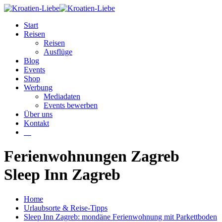
Start
Reisen
Reisen
Ausflüge
Blog
Events
Shop
Werbung
Mediadaten
Events bewerben
Über uns
Kontakt
W
Ferienwohnungen Zagreb
Sleep Inn Zagreb
Home
Urlaubsorte & Reise-Tipps
Sleep Inn Zagreb: mondäne Ferienwohnung mit Parkettboden