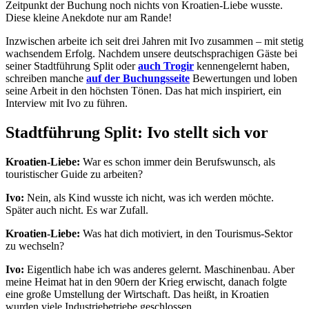
Zeitpunkt der Buchung noch nichts von Kroatien-Liebe wusste.
Diese kleine Anekdote nur am Rande!
Inzwischen arbeite ich seit drei Jahren mit Ivo zusammen – mit stetig
wachsendem Erfolg. Nachdem unsere deutschsprachigen Gäste bei
seiner Stadtführung Split oder
auch Trogir
kennengelernt haben,
schreiben manche
auf der Buchungsseite
Bewertungen und loben
seine Arbeit in den höchsten Tönen. Das hat mich inspiriert, ein
Interview mit Ivo zu führen.
Stadtführung Split: Ivo stellt sich vor
Kroatien-Liebe:
War es schon immer dein Berufswunsch, als
touristischer Guide zu arbeiten?
Ivo:
Nein, als Kind wusste ich nicht, was ich werden möchte.
Später auch nicht. Es war Zufall.
Kroatien-Liebe:
Was hat dich motiviert, in den Tourismus-Sektor
zu wechseln?
Ivo:
Eigentlich habe ich was anderes gelernt. Maschinenbau. Aber
meine Heimat hat in den 90ern der Krieg erwischt, danach folgte
eine große Umstellung der Wirtschaft. Das heißt, in Kroatien
wurden viele Industriebetriebe geschlossen.