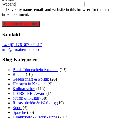
Website
Save my name, email, and website in this browser for the next
time I comment.
Kommentar absenden
Kontakt
+49 (0) 176 307 37 317
info@kroatien-liebe.com
Blog-Kategorien
Bootsführerschein Kroatien
(13)
Bücher
(10)
Gesellschaft & Politik
(26)
Heiraten in Kroatien
(9)
Kulinarisches
(116)
LIEBSTER-Award
(1)
Musik & Kultur
(58)
Reisezubehör & Werbung
(19)
Sport
(3)
Sprache
(50)
Urlaubsorte & Reise-Tipps
(201)