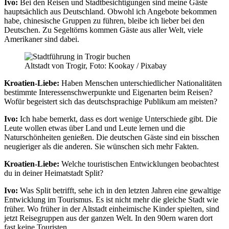
Ivo:
Bei den Reisen und Stadtbesichtigungen sind meine Gäste
hauptsächlich aus Deutschland. Obwohl ich Angebote bekommen
habe, chinesische Gruppen zu führen, bleibe ich lieber bei den
Deutschen. Zu Segeltörns kommen Gäste aus aller Welt, viele
Amerikaner sind dabei.
Altstadt von Trogir, Foto: Kookay / Pixabay
Kroatien-Liebe:
Haben Menschen unterschiedlicher Nationalitäten
bestimmte Interessenschwerpunkte und Eigenarten beim Reisen?
Wofür begeistert sich das deutschsprachige Publikum am meisten?
Ivo:
Ich habe bemerkt, dass es dort wenige Unterschiede gibt. Die
Leute wollen etwas über Land und Leute lernen und die
Naturschönheiten genießen. Die deutschen Gäste sind ein bisschen
neugieriger als die anderen. Sie wünschen sich mehr Fakten.
Kroatien-Liebe:
Welche touristischen Entwicklungen beobachtest
du in deiner Heimatstadt Split?
Ivo:
Was Split betrifft, sehe ich in den letzten Jahren eine gewaltige
Entwicklung im Tourismus. Es ist nicht mehr die gleiche Stadt wie
früher. Wo früher in der Altstadt einheimische Kinder spielten, sind
jetzt Reisegruppen aus der ganzen Welt. In den 90ern waren dort
fast keine Touristen.