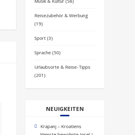
Musik & Kultur
(58)
Reisezubehör & Werbung
(19)
Sport
(3)
Sprache
(50)
Urlaubsorte & Reise-Tipps
(201)
NEUIGKEITEN
Krapanj – Kroatiens
kleinste bewohnte Insel
8.