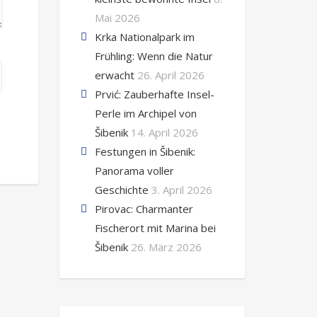
Mai 2026
Krka Nationalpark im
Frühling: Wenn die Natur
erwacht
26. April 2026
Prvić: Zauberhafte Insel-
Perle im Archipel von
Šibenik
14. April 2026
Festungen in Šibenik:
Panorama voller
Geschichte
3. April 2026
Pirovac: Charmanter
Fischerort mit Marina bei
Šibenik
26. März 2026