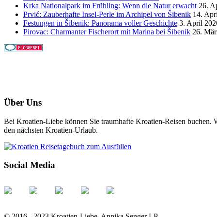
Krka Nationalpark im Frühling: Wenn die Natur erwacht
26. A
Prvić: Zauberhafte Insel-Perle im Archipel von Šibenik
14. Apr
Festungen in Šibenik: Panorama voller Geschichte
3. April 202
Pirovac: Charmanter Fischerort mit Marina bei Šibenik
26. Mär
Über Uns
Bei Kroatien-Liebe können Sie traumhafte Kroatien-Reisen buchen. Wi
den nächsten Kroatien-Urlaub.
Social Media
© 2016 - 2023 Kroatien-Liebe, Annika Senger LP