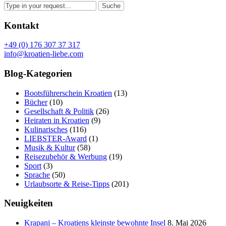
Kontakt
+49 (0) 176 307 37 317
info@kroatien-liebe.com
Blog-Kategorien
Bootsführerschein Kroatien
(13)
Bücher
(10)
Gesellschaft & Politik
(26)
Heiraten in Kroatien
(9)
Kulinarisches
(116)
LIEBSTER-Award
(1)
Musik & Kultur
(58)
Reisezubehör & Werbung
(19)
Sport
(3)
Sprache
(50)
Urlaubsorte & Reise-Tipps
(201)
Neuigkeiten
Krapanj – Kroatiens kleinste bewohnte Insel
8. Mai 2026