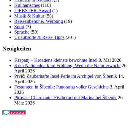
Kulinarisches
(116)
LIEBSTER-Award
(1)
Musik & Kultur
(58)
Reisezubehör & Werbung
(19)
Sport
(3)
Sprache
(50)
Urlaubsorte & Reise-Tipps
(201)
Neuigkeiten
Krapanj – Kroatiens kleinste bewohnte Insel
8. Mai 2026
Krka Nationalpark im Frühling: Wenn die Natur erwacht
26.
April 2026
Prvić: Zauberhafte Insel-Perle im Archipel von Šibenik
14.
April 2026
Festungen in Šibenik: Panorama voller Geschichte
3. April
2026
Pirovac: Charmanter Fischerort mit Marina bei Šibenik
26.
März 2026