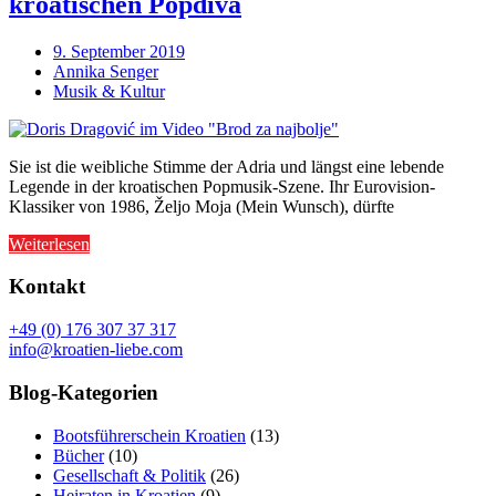
kroatischen Popdiva
9. September 2019
Annika Senger
Musik & Kultur
Sie ist die weibliche Stimme der Adria und längst eine lebende
Legende in der kroatischen Popmusik-Szene. Ihr Eurovision-
Klassiker von 1986, Željo Moja (Mein Wunsch), dürfte
Weiterlesen
Kontakt
+49 (0) 176 307 37 317
info@kroatien-liebe.com
Blog-Kategorien
Bootsführerschein Kroatien
(13)
Bücher
(10)
Gesellschaft & Politik
(26)
Heiraten in Kroatien
(9)