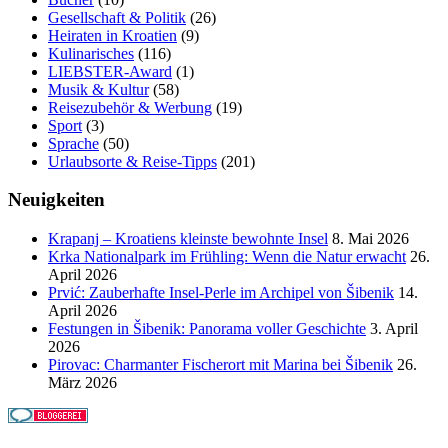
Gesellschaft & Politik
(26)
Heiraten in Kroatien
(9)
Kulinarisches
(116)
LIEBSTER-Award
(1)
Musik & Kultur
(58)
Reisezubehör & Werbung
(19)
Sport
(3)
Sprache
(50)
Urlaubsorte & Reise-Tipps
(201)
Neuigkeiten
Krapanj – Kroatiens kleinste bewohnte Insel
8. Mai 2026
Krka Nationalpark im Frühling: Wenn die Natur erwacht
26.
April 2026
Prvić: Zauberhafte Insel-Perle im Archipel von Šibenik
14.
April 2026
Festungen in Šibenik: Panorama voller Geschichte
3. April
2026
Pirovac: Charmanter Fischerort mit Marina bei Šibenik
26.
März 2026