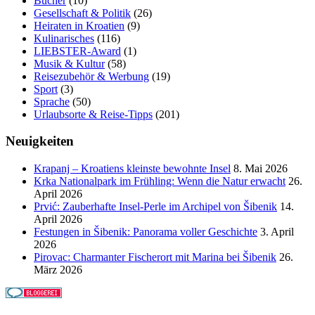
Bücher
(10)
Gesellschaft & Politik
(26)
Heiraten in Kroatien
(9)
Kulinarisches
(116)
LIEBSTER-Award
(1)
Musik & Kultur
(58)
Reisezubehör & Werbung
(19)
Sport
(3)
Sprache
(50)
Urlaubsorte & Reise-Tipps
(201)
Neuigkeiten
Krapanj – Kroatiens kleinste bewohnte Insel
8. Mai 2026
Krka Nationalpark im Frühling: Wenn die Natur erwacht
26.
April 2026
Prvić: Zauberhafte Insel-Perle im Archipel von Šibenik
14.
April 2026
Festungen in Šibenik: Panorama voller Geschichte
3. April
2026
Pirovac: Charmanter Fischerort mit Marina bei Šibenik
26.
März 2026