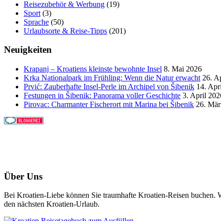
Reisezubehör & Werbung
(19)
Sport
(3)
Sprache
(50)
Urlaubsorte & Reise-Tipps
(201)
Neuigkeiten
Krapanj – Kroatiens kleinste bewohnte Insel
8. Mai 2026
Krka Nationalpark im Frühling: Wenn die Natur erwacht
26. A
Prvić: Zauberhafte Insel-Perle im Archipel von Šibenik
14. Apr
Festungen in Šibenik: Panorama voller Geschichte
3. April 202
Pirovac: Charmanter Fischerort mit Marina bei Šibenik
26. Mär
Über Uns
Bei Kroatien-Liebe können Sie traumhafte Kroatien-Reisen buchen. Wi
den nächsten Kroatien-Urlaub.